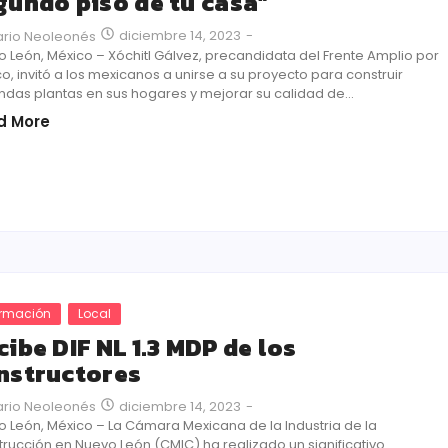
gundo piso de tu casa”
diciembre 14, 2023
-
ario Neoleonés
 León, México – Xóchitl Gálvez, precandidata del Frente Amplio por
o, invitó a los mexicanos a unirse a su proyecto para construir
das plantas en sus hogares y mejorar su calidad de...
d More
ormación
Local
cibe DIF NL 1.3 MDP de los
nstructores
diciembre 14, 2023
-
ario Neoleonés
 León, México – La Cámara Mexicana de la Industria de la
rucción en Nuevo León (CMIC) ha realizado un significativo