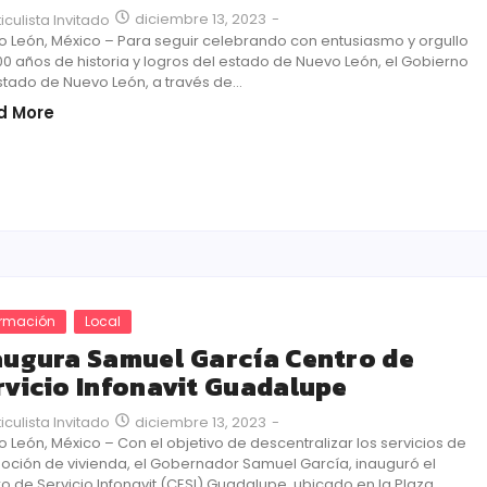
diciembre 13, 2023
-
ticulista Invitado
 León, México – Para seguir celebrando con entusiasmo y orgullo
00 años de historia y logros del estado de Nuevo León, el Gobierno
stado de Nuevo León, a través de...
d More
ormación
Local
augura Samuel García Centro de
rvicio Infonavit Guadalupe
diciembre 13, 2023
-
ticulista Invitado
 León, México – Con el objetivo de descentralizar los servicios de
ción de vivienda, el Gobernador Samuel García, inauguró el
o de Servicio Infonavit (CESI) Guadalupe, ubicado en la Plaza