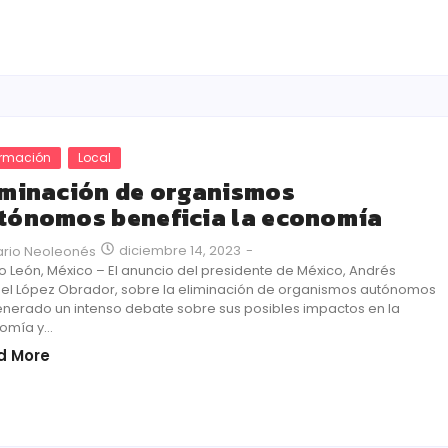
ormación
Local
iminación de organismos
tónomos beneficia la economía
diciembre 14, 2023
-
ario Neoleonés
 León, México – El anuncio del presidente de México, Andrés
el López Obrador, sobre la eliminación de organismos autónomos
nerado un intenso debate sobre sus posibles impactos en la
mía y...
d More