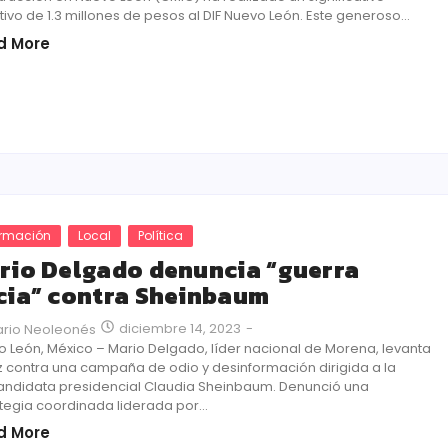
ivo de 1.3 millones de pesos al DIF Nuevo León. Este generoso...
d More
ormación
Local
Política
rio Delgado denuncia “guerra
cia” contra Sheinbaum
diciembre 14, 2023
-
ario Neoleonés
 León, México – Mario Delgado, líder nacional de Morena, levanta
z contra una campaña de odio y desinformación dirigida a la
andidata presidencial Claudia Sheinbaum. Denunció una
tegia coordinada liderada por...
d More