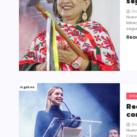
se
Di
Nuevo
Méxic
segun
Rea
Inf
Re
co
Di
Nuevo
Const