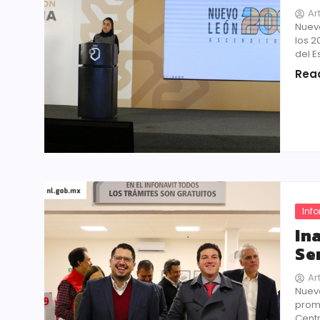
Ar
Nuevo
los 2
del E
Rea
Inf
In
Se
Ar
Nuevo
promo
Centr