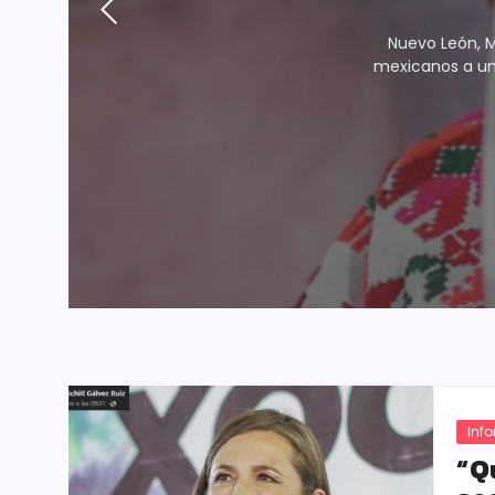
Nuevo León, M
mexicanos a uni
Inf
“Q