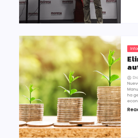
Inf
El
au
Di
Nuevo
Manu
ha ge
econo
Rea