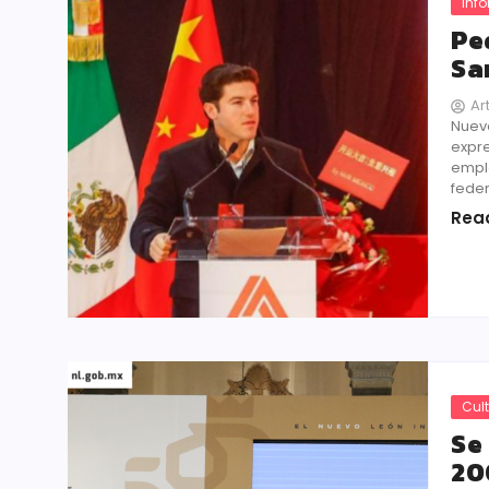
Inf
Pe
Sa
Ar
Nuev
expr
emple
federa
Rea
Cul
Se
20