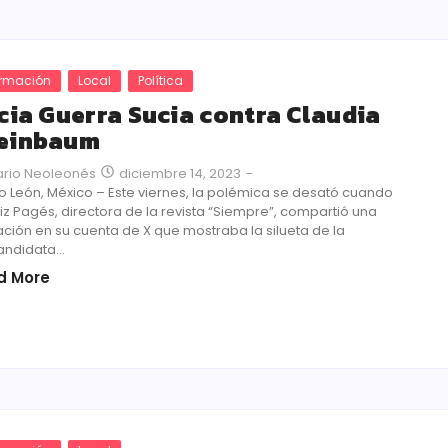
ormación
Local
Política
icia Guerra Sucia contra Claudia
einbaum
diciembre 14, 2023
-
ario Neoleonés
 León, México – Este viernes, la polémica se desató cuando
iz Pagés, directora de la revista “Siempre”, compartió una
ración en su cuenta de X que mostraba la silueta de la
ndidata...
d More