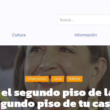
Cultura
Información
Información
Local
Política
el segundo piso de la
gundo piso de tu ca