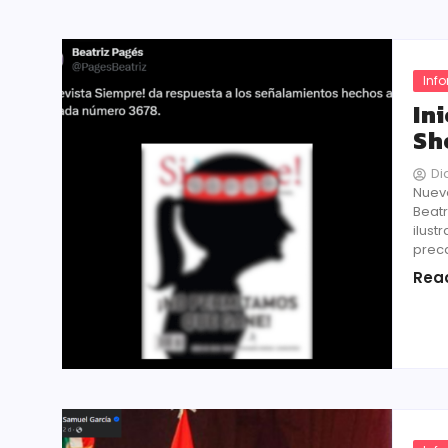
Inf
In
Sh
Di
Nuevo
Beatr
ilust
preca
Rea