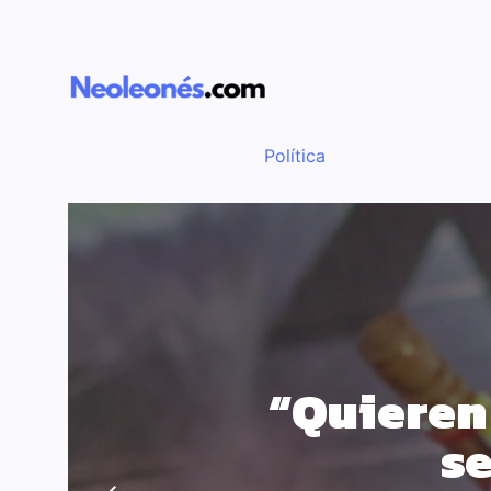
Política
“Quieren 
se