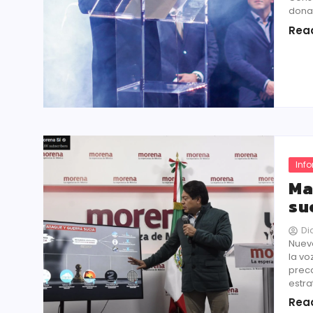
donat
Rea
Inf
Ma
su
Di
Nuevo
la vo
prec
estra
Rea