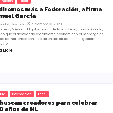
ormación
Local
diremos más a Federación, afirma
muel García
diciembre 13, 2023
-
ticulista Invitado
o León, México – El gobernador de Nuevo León, Samuel García,
esó que el destacado crecimiento económico y el liderazgo en
o formal fortalecen la relación del estado con el gobierno
l, lo...
d More
tura
Información
Local
 buscan creadores para celebrar
0 años de NL