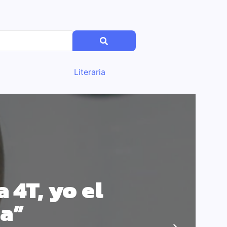
Literaria
 4T, yo el
sa”