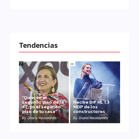
Tendencias
“Quieren el
segundo piso de la
Recibe DIF NL 1.3
4T, yo el segundo
MDP de los
piso de tu casa”
constructores
By
Diario Neoleonés
By
Diario Neoleonés