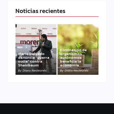
Noticias recientes
Eliminación de
Mario Delgado
organismos
denuncia “guerra
autónomos
sucia” contra
beneficia la
Sheinbaum
economía
By
Diario Neoleonés
By
Diario Neoleonés