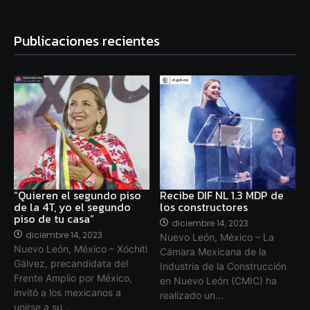
Publicaciones recientes
“Quieren el segundo piso
Recibe DIF NL 1.3 MDP de
de la 4T, yo el segundo
los constructores
piso de tu casa”
diciembre 14, 2023
diciembre 14, 2023
Nuevo León, México – La
Nuevo León, México – Xóchitl
Cámara Mexicana de la
Gálvez, precandidata del
Industria de la Construcción
Frente Amplio por México,
en Nuevo León (CMIC) ha
invitó a los mexicanos a
realizado un...
unirse a su...