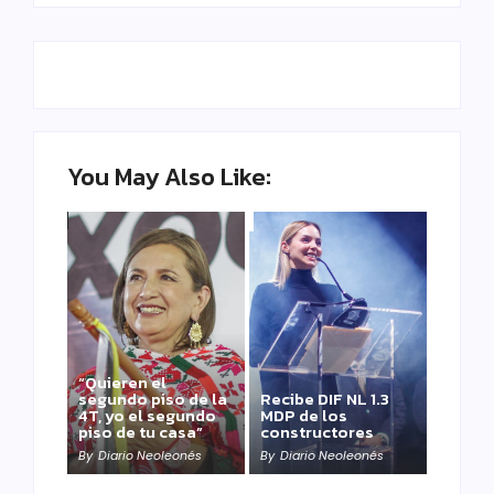
You May Also Like:
“Quieren el
segundo piso de la
Recibe DIF NL 1.3
4T, yo el segundo
MDP de los
piso de tu casa”
constructores
By
Diario Neoleonés
By
Diario Neoleonés