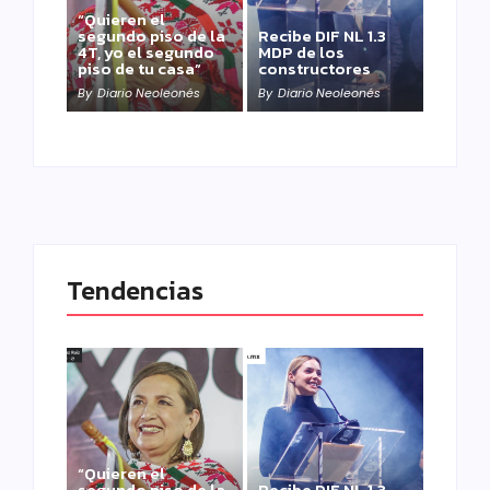
“Quieren el
segundo piso de la
Recibe DIF NL 1.3
4T, yo el segundo
MDP de los
piso de tu casa”
constructores
By
Diario Neoleonés
By
Diario Neoleonés
Tendencias
“Quieren el
segundo piso de la
Recibe DIF NL 1.3