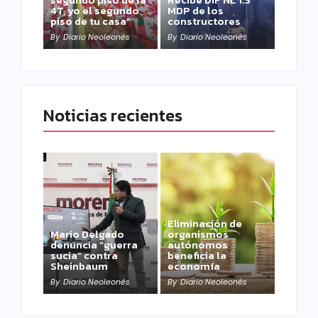
4T, yo el segundo
MDP de los
piso de tu casa”
constructores
By
Diario Neoleonés
By
Diario Neoleonés
Noticias recientes
Eliminación de
Mario Delgado
organismos
denuncia “guerra
autónomos
sucia” contra
beneficia la
Sheinbaum
economía
By
Diario Neoleonés
By
Diario Neoleonés