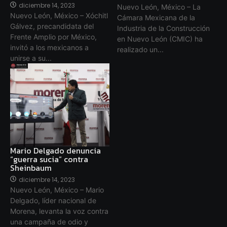
diciembre 14, 2023
Nuevo León, México – La
Nuevo León, México – Xóchitl
Cámara Mexicana de la
Gálvez, precandidata del
Industria de la Construcción
Frente Amplio por México,
en Nuevo León (CMIC) ha
invitó a los mexicanos a
realizado un...
unirse a su...
Mario Delgado denuncia
“guerra sucia” contra
Sheinbaum
diciembre 14, 2023
Nuevo León, México – Mario
Delgado, líder nacional de
Morena, levanta la voz contra
una campaña de odio y