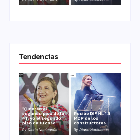
Tendencias
“Quieren el
segundo piso de la
Recibe DIF NL 1.3
4T, yo el segundo
MDP de los
piso de tu casa”
constructores
By
Diario Neoleonés
By
Diario Neoleonés