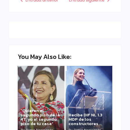
You May Also Like:
“Quieren el
segundo piso de la
Recibe DIF NL 1.3
4T, yo el segundo
MDP de los
piso de tu casa”
constructores
By
Diario Neoleonés
By
Diario Neoleonés