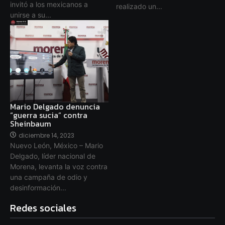
invitó a los mexicanos a
realizado un...
unirse a su...
Mario Delgado denuncia
“guerra sucia” contra
Sheinbaum
diciembre 14, 2023
Nuevo León, México – Mario
Delgado, líder nacional de
Morena, levanta la voz contra
una campaña de odio y
desinformación...
Redes sociales