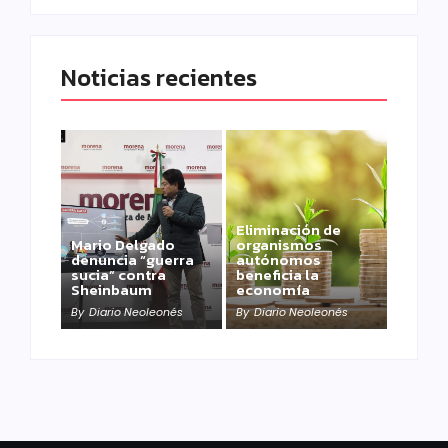
Noticias recientes
Eliminación de
Mario Delgado
organismos
denuncia “guerra
autónomos
sucia” contra
beneficia la
Sheinbaum
economía
By
Diario Neoleonés
By
Diario Neoleonés