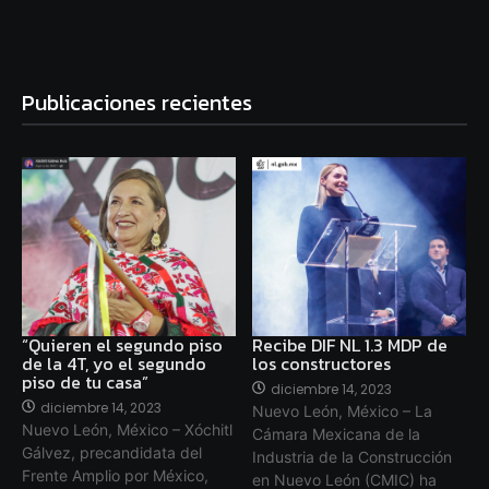
Publicaciones recientes
“Quieren el segundo piso
Recibe DIF NL 1.3 MDP de
de la 4T, yo el segundo
los constructores
piso de tu casa”
diciembre 14, 2023
diciembre 14, 2023
Nuevo León, México – La
Nuevo León, México – Xóchitl
Cámara Mexicana de la
Gálvez, precandidata del
Industria de la Construcción
Frente Amplio por México,
en Nuevo León (CMIC) ha