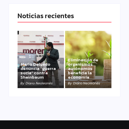
Noticias recientes
Eliminación de
Mario Delgado
organismos
denuncia “guerra
autónomos
sucia” contra
beneficia la
Sheinbaum
economía
By
Diario Neoleonés
By
Diario Neoleonés