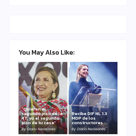
You May Also Like:
“Quieren el
segundo piso de la
Recibe DIF NL 1.3
4T, yo el segundo
MDP de los
piso de tu casa”
constructores
By
Diario Neoleonés
By
Diario Neoleonés