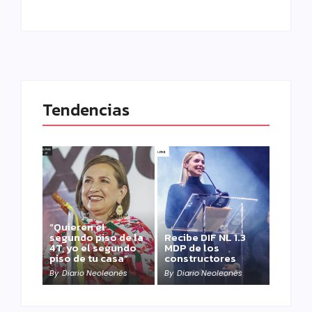
Tendencias
“Quieren el
segundo piso de la
Recibe DIF NL 1.3
4T, yo el segundo
MDP de los
piso de tu casa”
constructores
By
Diario Neoleonés
By
Diario Neoleonés