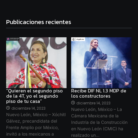
Publicaciones recientes
“Quieren el segundo piso
Recibe DIF NL 1.3 MDP de
de la 4T, yo el segundo
los constructores
piso de tu casa”
diciembre 14, 2023
diciembre 14, 2023
Nuevo León, México – La
Nuevo León, México – Xóchitl
Cámara Mexicana de la
Gálvez, precandidata del
Industria de la Construcción
Frente Amplio por México,
en Nuevo León (CMIC) ha
invitó a los mexicanos a
realizado un...