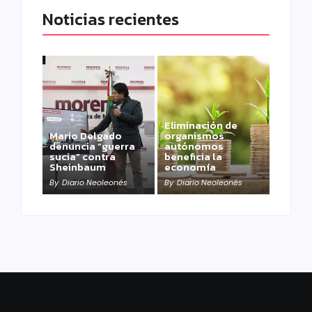
Noticias recientes
Eliminación de
Mario Delgado
organismos
denuncia “guerra
autónomos
sucia” contra
beneficia la
Sheinbaum
economía
By
Diario Neoleonés
By
Diario Neoleonés