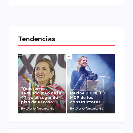
Tendencias
“Quieren el
segundo piso de la
Recibe DIF NL 1.3
4T, yo el segundo
MDP de los
piso de tu casa”
constructores
By
Diario Neoleonés
By
Diario Neoleonés