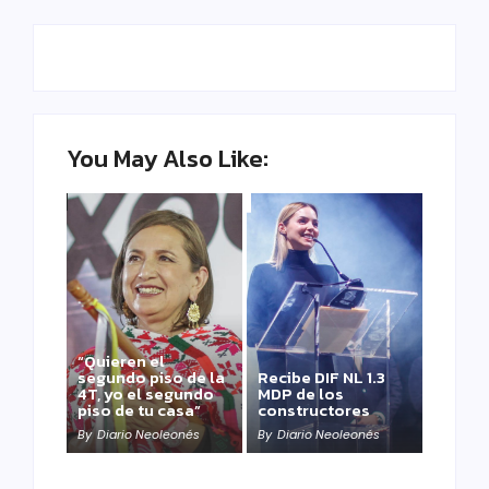
You May Also Like:
“Quieren el
segundo piso de la
Recibe DIF NL 1.3
4T, yo el segundo
MDP de los
piso de tu casa”
constructores
By
Diario Neoleonés
By
Diario Neoleonés