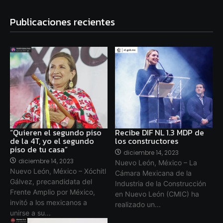
Publicaciones recientes
“Quieren el segundo piso
Recibe DIF NL 1.3 MDP de
de la 4T, yo el segundo
los constructores
piso de tu casa”
diciembre 14, 2023
diciembre 14, 2023
Nuevo León, México – La
Nuevo León, México – Xóchitl
Cámara Mexicana de la
Gálvez, precandidata del
Industria de la Construcción
Frente Amplio por México,
en Nuevo León (CMIC) ha
invitó a los mexicanos a
realizado un...
unirse a su...