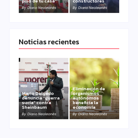
piso de tu casa”
constructores
By
Diario Neoleonés
By
Diario Neoleonés
Noticias recientes
Eliminación de
Mario Delgado
organismos
denuncia “guerra
autónomos
sucia” contra
beneficia la
Sheinbaum
economía
By
Diario Neoleonés
By
Diario Neoleonés