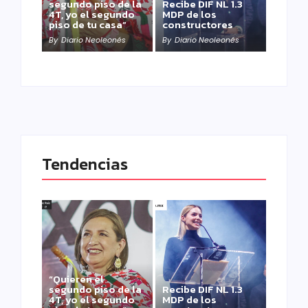
segundo piso de la
Recibe DIF NL 1.3
4T, yo el segundo
MDP de los
piso de tu casa”
constructores
By
Diario Neoleonés
By
Diario Neoleonés
Tendencias
“Quieren el
segundo piso de la
Recibe DIF NL 1.3
4T, yo el segundo
MDP de los