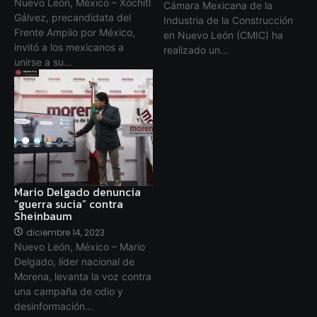
Nuevo León, México – Xóchitl
Cámara Mexicana de la
Gálvez, precandidata del
Industria de la Construcción
Frente Amplio por México,
en Nuevo León (CMIC) ha
invitó a los mexicanos a
realizado un...
unirse a su...
Mario Delgado denuncia
“guerra sucia” contra
Sheinbaum
diciembre 14, 2023
Nuevo León, México – Mario
Delgado, líder nacional de
Morena, levanta la voz contra
una campaña de odio y
desinformación...