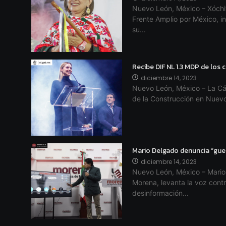
Nuevo León, México – Xóchit
Frente Amplio por México, in
su...
Recibe DIF NL 1.3 MDP de los
diciembre 14, 2023
Nuevo León, México – La Cá
de la Construcción en Nuevo
Mario Delgado denuncia “gue
diciembre 14, 2023
Nuevo León, México – Mario 
Morena, levanta la voz con
desinformación...