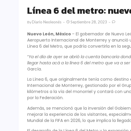
Línea 6 del metro: nuev
Diario Neoleonés
Septiembre 28, 2023
By
Nuevo León, México
– El gobernador de Nuevo Le
Aeropuerto Internacional de Monterrey y anunció
Línea 6 del Metro, que podría convertirla en la s
“
Ya el día de ayer se abrió la cuenta bancaria dond
llegar hasta acá a la línea 6 del metro que va a 
García.
La Línea 6, que originalmente tenía como destino 
Internacional de Monterrey, gestionado por el Gr
kilómetros a la vía del monorriel y contará con u
por la Federación.
Además, se mencionó que la inversión del Gobierno
mejorar la experiencia de los visitantes, especia
Mundial de la FIFA en 2026, lo que implica la llegad
El desarrollo de la Línea 6 del Metro y la expansi