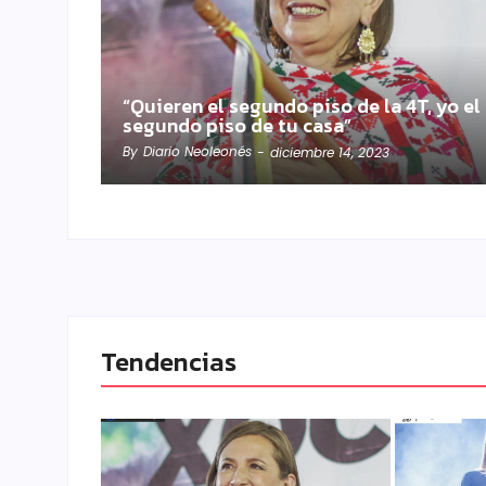
“Quieren el segundo piso de la 4T, yo el
segundo piso de tu casa”
By
Diario Neoleonés
-
diciembre 14, 2023
Tendencias