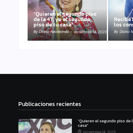
“Quieren el segundo piso
de la 4T, yo el segundo
Recibe 
piso de tu casa”
los con
By
Diario Neoleonés
By
Diario 
-
diciembre 14, 2023
Publicaciones recientes
“Quieren el segundo piso de l
casa”
diciembre 14, 2023