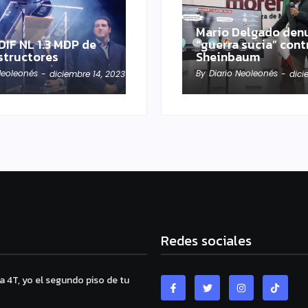
Mario Delgado den
DIF NL 1.3 MDP de
“guerra sucia” cont
structores
Sheinbaum
Neoleonés
By
Diario Neoleonés
-
diciembre 14, 2023
-
dici
Redes sociales
a 4T, yo el segundo piso de tu