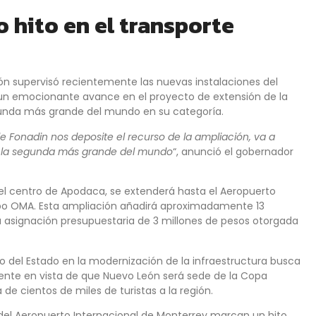
o hito en el transporte
ón supervisó recientemente las nuevas instalaciones del
 un emocionante avance en el proyecto de extensión de la
egunda más grande del mundo en su categoría.
e Fonadin nos deposite el recurso de la ampliación, va a
ser la segunda más grande del mundo
“, anunció el gobernador
el centro de Apodaca, se extenderá hasta el Aeropuerto
upo OMA. Esta ampliación añadirá aproximadamente 13
na asignación presupuestaria de 3 millones de pesos otorgada
 del Estado en la modernización de la infraestructura busca
lmente en vista de que Nuevo León será sede de la Copa
a de cientos de miles de turistas a la región.
ón del Aeropuerto Internacional de Monterrey marcan un hito