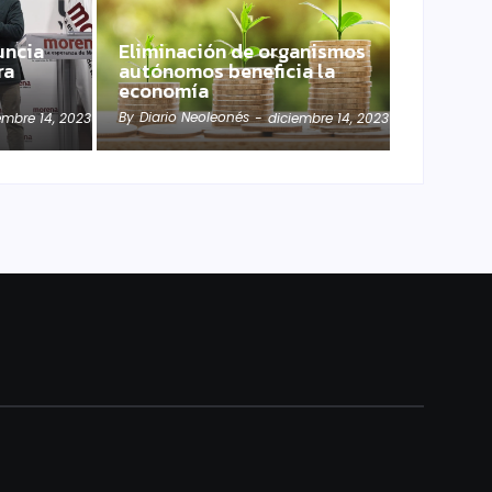
uncia
Eliminación de organismos
ra
autónomos beneficia la
economía
By
Diario Neoleonés
embre 14, 2023
-
diciembre 14, 2023