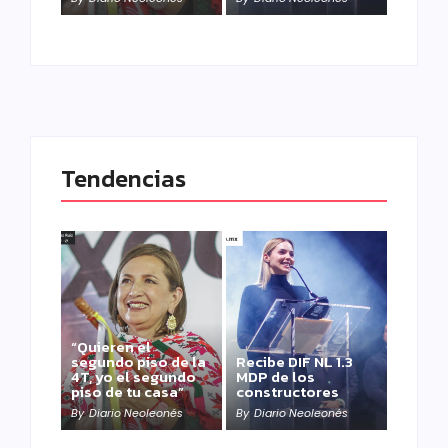
Tendencias
“Quieren el
segundo piso de la
Recibe DIF NL 1.3
4T, yo el segundo
MDP de los
piso de tu casa”
constructores
By
Diario Neoleonés
By
Diario Neoleonés