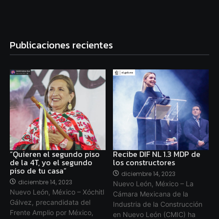
Publicaciones recientes
“Quieren el segundo piso
Recibe DIF NL 1.3 MDP de
de la 4T, yo el segundo
los constructores
piso de tu casa”
diciembre 14, 2023
diciembre 14, 2023
Nuevo León, México – La
Nuevo León, México – Xóchitl
Cámara Mexicana de la
Gálvez, precandidata del
Industria de la Construcción
Frente Amplio por México,
en Nuevo León (CMIC) ha