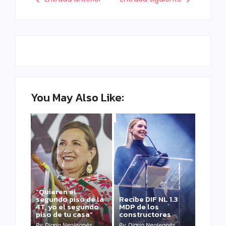
You May Also Like:
“Quieren el
segundo piso de la
Recibe DIF NL 1.3
4T, yo el segundo
MDP de los
piso de tu casa”
constructores
By
Diario Neoleonés
By
Diario Neoleonés