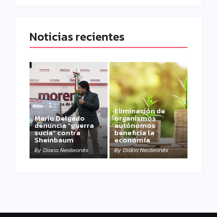
Noticias recientes
Eliminación de
Mario Delgado
organismos
denuncia “guerra
autónomos
sucia” contra
beneficia la
Sheinbaum
economía
By
Diario Neoleonés
By
Diario Neoleonés