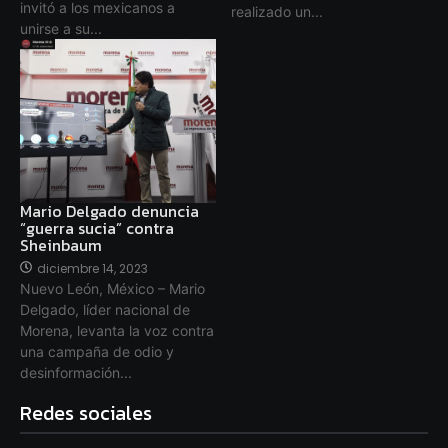
invitó a los mexicanos a
realizado un...
unirse a su...
Mario Delgado denuncia
“guerra sucia” contra
Sheinbaum
diciembre 14, 2023
Nuevo León, México – Mario
Delgado, líder nacional de
Morena, levanta la voz contra
una campaña de odio y
desinformación...
Redes sociales