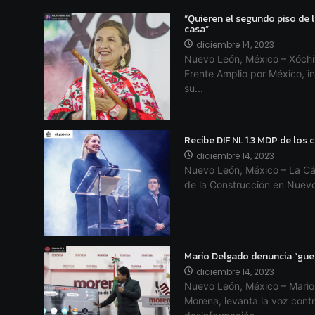
“Quieren el segundo piso de l
casa”
diciembre 14, 2023
Nuevo León, México – Xóchit
Frente Amplio por México, in
su...
Recibe DIF NL 1.3 MDP de los
diciembre 14, 2023
Nuevo León, México – La Cá
de la Construcción en Nuevo
Mario Delgado denuncia “gue
diciembre 14, 2023
Nuevo León, México – Mario 
Morena, levanta la voz con