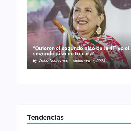
“Quieren el segundo piso de la 4T, yo el
segundo piso de tu casa”
By
Diario Neoleonés
-
diciembre 14, 2023
Tendencias