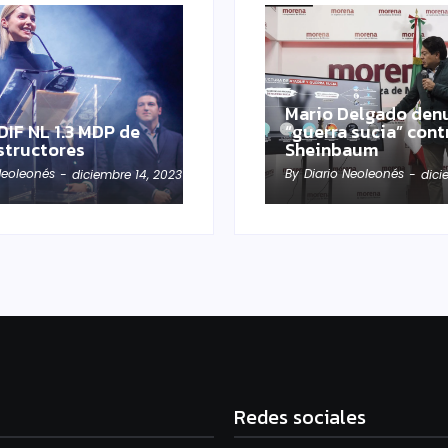
Mario Delgado den
DIF NL 1.3 MDP de
“guerra sucia” cont
structores
Sheinbaum
Neoleonés
By
Diario Neoleonés
-
diciembre 14, 2023
-
dici
Redes sociales