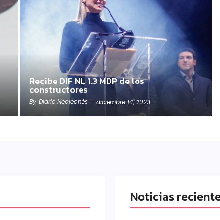
Recibe DIF NL 1.3 MDP de los
constructores
By
Diario Neoleonés
-
diciembre 14, 2023
Noticias recient