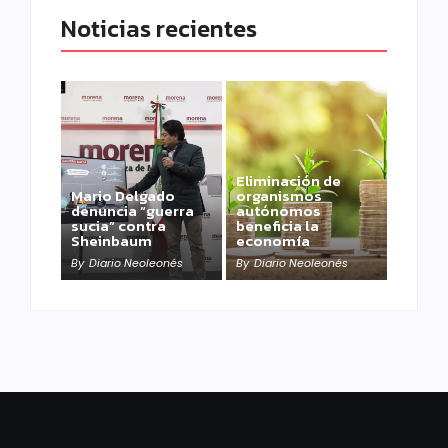
Noticias recientes
Eliminación de
Mario Delgado
organismos
denuncia “guerra
autónomos
sucia” contra
beneficia la
Sheinbaum
economía
By
Diario Neoleonés
By
Diario Neoleonés