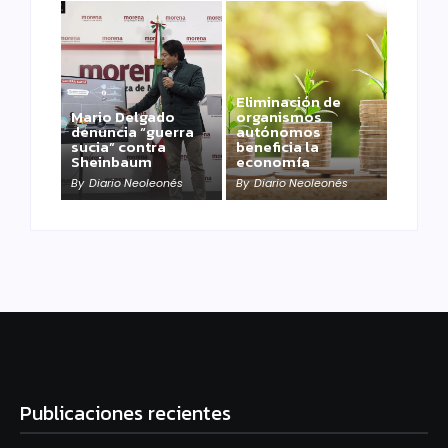
Eliminación de
Mario Delgado
organismos
denuncia “guerra
autónomos
sucia” contra
beneficia la
Sheinbaum
economía
By
Diario Neoleonés
By
Diario Neoleonés
Publicaciones recientes