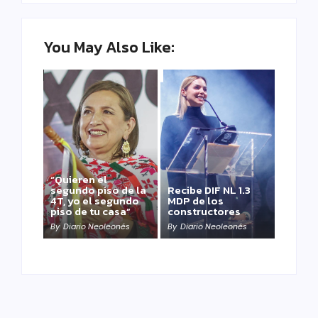
You May Also Like:
“Quieren el
segundo piso de la
Recibe DIF NL 1.3
4T, yo el segundo
MDP de los
piso de tu casa”
constructores
By
Diario Neoleonés
By
Diario Neoleonés