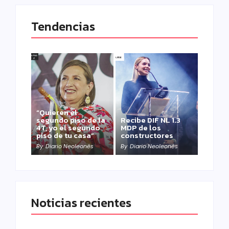
Tendencias
“Quieren el
segundo piso de la
Recibe DIF NL 1.3
4T, yo el segundo
MDP de los
piso de tu casa”
constructores
By
Diario Neoleonés
By
Diario Neoleonés
Noticias recientes