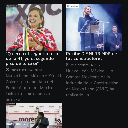
“Quieren el segundo piso
Recibe DIF NL 1.3 MDP de
de la 4T, yo el segundo
los constructores
piso de tu casa”
diciembre 14, 2023
diciembre 14, 2023
Nuevo León, México – La
Nuevo León, México – Xóchitl
Cámara Mexicana de la
Gálvez, precandidata del
Industria de la Construcción
Frente Amplio por México,
en Nuevo León (CMIC) ha
invitó a los mexicanos a
realizado un...
unirse a su...