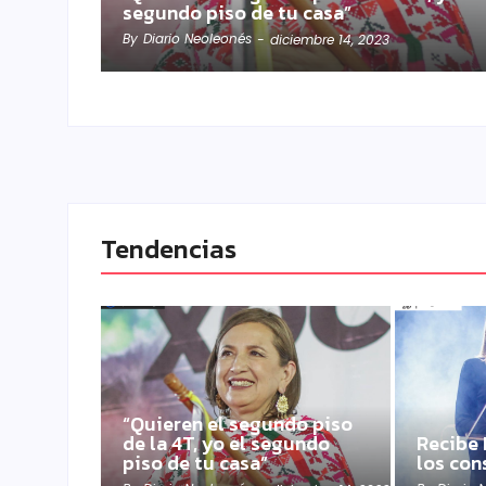
segundo piso de tu casa”
By
Diario Neoleonés
-
diciembre 14, 2023
Tendencias
“Quieren el segundo piso
de la 4T, yo el segundo
Recibe 
piso de tu casa”
los con