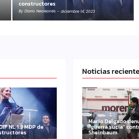
constructores
By
Diario Neoleonés
-
diciembre 14, 2023
Noticias recient
Mario Delgado den
DIF NL 1.3 MDP de
“guerra sucia” cont
structores
Sheinbaum