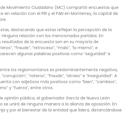
ante de Movimiento Ciudadano (MC) compartió encuestas que
e en relación con el PRI y el PAN en Monterrey, la capital de
bre.
estas, destacando que estas reflejan la percepción de la
r ninguna relación con los mencionados partidos. En
los resultados de la encuesta son en su mayoría de
eros”, “fraude”, “retroceso”, “malo”, “lo mismo”, e
aparecen algunas palabras positivas como “seguridad” e
) entre los regiomontanos es predominantemente negativa,
orrupción”, “rateros”, “fraude”, “atraso” e “inseguridad”. A
cuenta con adjetivos más positivos como “bien”, “cambios”,
eno” y “fuerza”, entre otros.
de opinión pública, el gobernador García de Nuevo León
no se unirá de ninguna manera a la alianza de oposición. En
ja y por el bienestar de la entidad que lidera, distanciándose