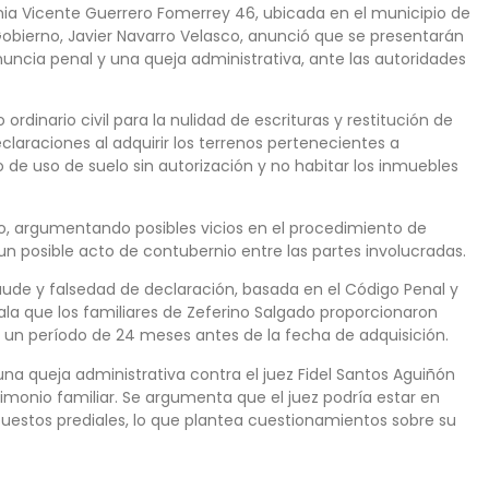
onia Vicente Guerrero Fomerrey 46, ubicada en el municipio de
 Gobierno, Javier Navarro Velasco, anunció que se presentarán
nuncia penal y una queja administrativa, ante las autoridades
 ordinario civil para la nulidad de escrituras y restitución de
claraciones al adquirir los terrenos pertenecientes a
e uso de suelo sin autorización y no habitar los inmuebles
ido, argumentando posibles vicios en el procedimiento de
un posible acto de contubernio entre las partes involucradas.
ude y falsedad de declaración, basada en el Código Penal y
la que los familiares de Zeferino Salgado proporcionaron
de un período de 24 meses antes de la fecha de adquisición.
na queja administrativa contra el juez Fidel Santos Aguiñón
rimonio familiar. Se argumenta que el juez podría estar en
puestos prediales, lo que plantea cuestionamientos sobre su