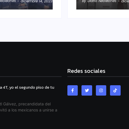
Neoleonés
By
Diario Neoleonés
-
diciembre 14, 2023
-
dici
Redes sociales
a 4T, yo el segundo piso de tu
l Gálvez, precandidata del
vitó a los mexicanos a unirse a