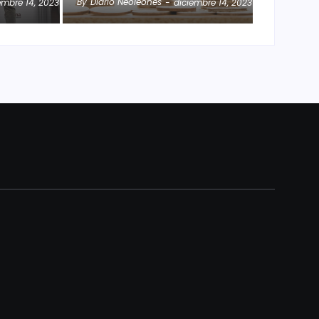
By
Diario Neoleonés
embre 14, 2023
-
diciembre 14, 2023