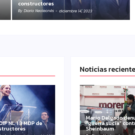
constructores
By
Diario Neoleonés
-
diciembre 14, 2023
Noticias recient
Mario Delgado den
DIF NL 1.3 MDP de
“guerra sucia” cont
structores
Sheinbaum