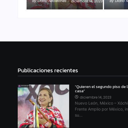
By
Diario Neoleonés
By
Diario 
-
diciembre 14, 2023
Publicaciones recientes
“Quieren el segundo piso de l
casa”
diciembre 14, 2023
Nuevo León, México – Xóchit
Frente Amplio por México, in
su...