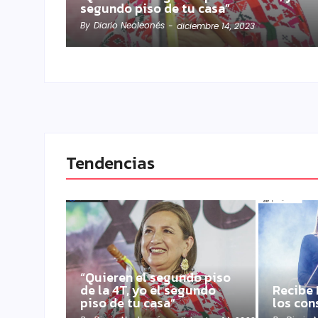
segundo piso de tu casa”
By
Diario Neoleonés
-
diciembre 14, 2023
Tendencias
“Quieren el segundo piso
de la 4T, yo el segundo
Recibe 
piso de tu casa”
los con