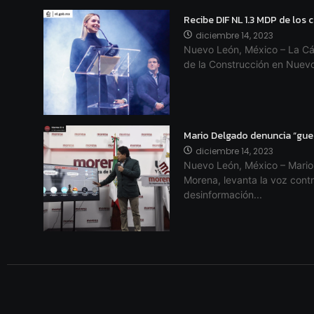
Recibe DIF NL 1.3 MDP de los
diciembre 14, 2023
Nuevo León, México – La Cá
de la Construcción en Nuevo
Mario Delgado denuncia “gue
diciembre 14, 2023
Nuevo León, México – Mario 
Morena, levanta la voz con
desinformación...