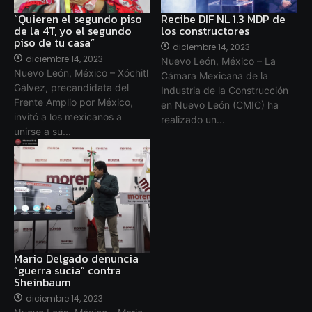
“Quieren el segundo piso
Recibe DIF NL 1.3 MDP de
de la 4T, yo el segundo
los constructores
piso de tu casa”
diciembre 14, 2023
diciembre 14, 2023
Nuevo León, México – La
Nuevo León, México – Xóchitl
Cámara Mexicana de la
Gálvez, precandidata del
Industria de la Construcción
Frente Amplio por México,
en Nuevo León (CMIC) ha
invitó a los mexicanos a
realizado un...
unirse a su...
Mario Delgado denuncia
“guerra sucia” contra
Sheinbaum
diciembre 14, 2023