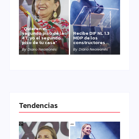
“Quieren el
segundo piso de la
Recibe DIF NL 1.3
4T, yo el segundo
MDP de los
piso de tu casa”
constructores
By
Diario Neoleonés
By
Diario Neoleonés
Tendencias