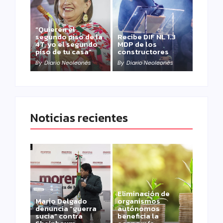
“Quieren el
segundo piso de la
Recibe DIF NL 1.3
4T, yo el segundo
MDP de los
piso de tu casa”
constructores
By
Diario Neoleonés
By
Diario Neoleonés
Noticias recientes
Eliminación de
Mario Delgado
organismos
denuncia “guerra
autónomos
sucia” contra
beneficia la