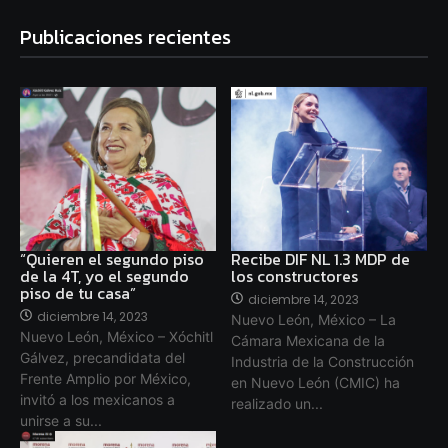
Publicaciones recientes
“Quieren el segundo piso
Recibe DIF NL 1.3 MDP de
de la 4T, yo el segundo
los constructores
piso de tu casa”
diciembre 14, 2023
diciembre 14, 2023
Nuevo León, México – La
Nuevo León, México – Xóchitl
Cámara Mexicana de la
Gálvez, precandidata del
Industria de la Construcción
Frente Amplio por México,
en Nuevo León (CMIC) ha
invitó a los mexicanos a
realizado un...
unirse a su...