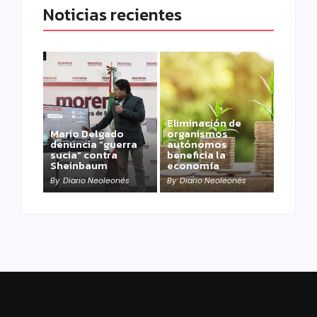
Noticias recientes
Eliminación de
Mario Delgado
organismos
denuncia “guerra
autónomos
sucia” contra
beneficia la
Sheinbaum
economía
By
Diario Neoleonés
By
Diario Neoleonés