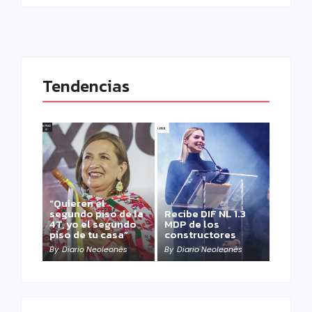
Tendencias
“Quieren el
segundo piso de la
Recibe DIF NL 1.3
4T, yo el segundo
MDP de los
piso de tu casa”
constructores
By
Diario Neoleonés
By
Diario Neoleonés