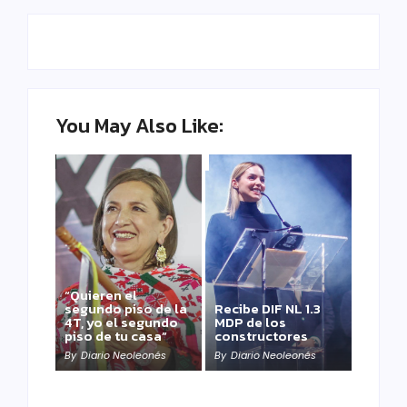
You May Also Like:
“Quieren el
segundo piso de la
Recibe DIF NL 1.3
4T, yo el segundo
MDP de los
piso de tu casa”
constructores
By
Diario Neoleonés
By
Diario Neoleonés