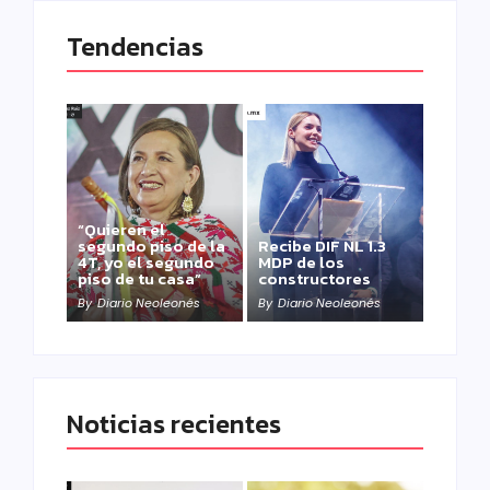
Tendencias
“Quieren el
segundo piso de la
Recibe DIF NL 1.3
4T, yo el segundo
MDP de los
piso de tu casa”
constructores
By
Diario Neoleonés
By
Diario Neoleonés
Noticias recientes