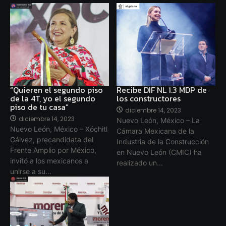
“Quieren el segundo piso
Recibe DIF NL 1.3 MDP de
de la 4T, yo el segundo
los constructores
piso de tu casa”
diciembre 14, 2023
diciembre 14, 2023
Nuevo León, México – La
Nuevo León, México – Xóchitl
Cámara Mexicana de la
Gálvez, precandidata del
Industria de la Construcción
Frente Amplio por México,
en Nuevo León (CMIC) ha
invitó a los mexicanos a
realizado un...
unirse a su...