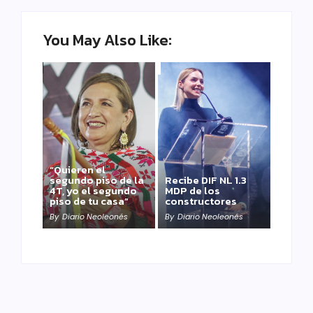
You May Also Like:
“Quieren el
segundo piso de la
Recibe DIF NL 1.3
4T, yo el segundo
MDP de los
piso de tu casa”
constructores
By
Diario Neoleonés
By
Diario Neoleonés