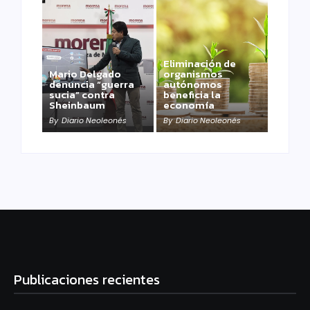
Eliminación de
Mario Delgado
organismos
denuncia “guerra
autónomos
sucia” contra
beneficia la
Sheinbaum
economía
By
Diario Neoleonés
By
Diario Neoleonés
Publicaciones recientes