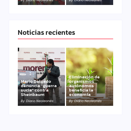
Noticias recientes
Eliminación de
Mario Delgado
organismos
denuncia “guerra
autónomos
sucia” contra
beneficia la
Sheinbaum
economía
By
Diario Neoleonés
By
Diario Neoleonés