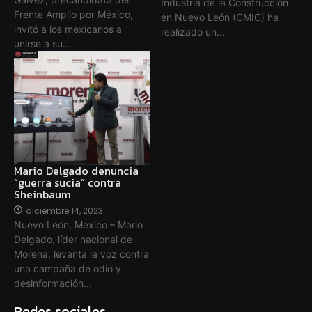
Industria de la Construcción
Frente Amplio por México,
en Nuevo León (CMIC) ha
invitó a los mexicanos a
realizado un...
unirse a su...
Mario Delgado denuncia
“guerra sucia” contra
Sheinbaum
diciembre 14, 2023
Nuevo León, México – Mario
Delgado, líder nacional de
Morena, levanta la voz contra
una campaña de odio y
desinformación...
Redes sociales