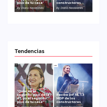
piso de tu casa”
constructores
By
Diario Neoleonés
By
Diario Neoleonés
Tendencias
“Quieren el
segundo piso de la
Recibe DIF NL 1.3
4T, yo el segundo
MDP de los
piso de tu casa”
constructores
By
Diario Neoleonés
By
Diario Neoleonés