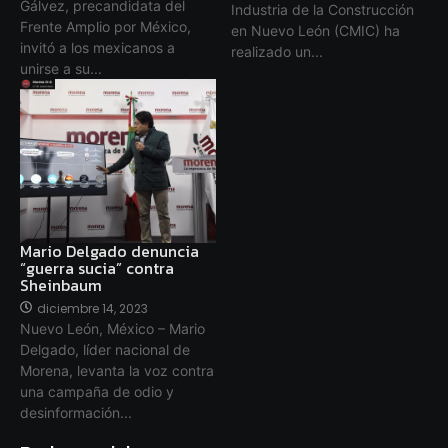
Gálvez, precandidata del
Industria de la Construcción
Frente Amplio por México,
en Nuevo León (CMIC) ha
invitó a los mexicanos a
realizado un...
unirse a su...
Mario Delgado denuncia
“guerra sucia” contra
Sheinbaum
diciembre 14, 2023
Nuevo León, México – Mario
Delgado, líder nacional de
Morena, levanta la voz contra
una campaña de odio y
desinformación...