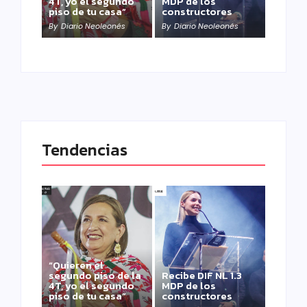
4T, yo el segundo
MDP de los
piso de tu casa”
constructores
By
Diario Neoleonés
By
Diario Neoleonés
Tendencias
“Quieren el
segundo piso de la
Recibe DIF NL 1.3
4T, yo el segundo
MDP de los
piso de tu casa”
constructores