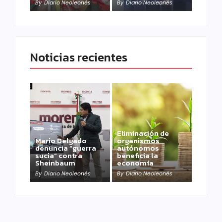
By
Diario Neoleonés
By
Diario Neoleonés
Noticias recientes
Eliminación de
Mario Delgado
organismos
denuncia “guerra
autónomos
sucia” contra
beneficia la
Sheinbaum
economía
By
Diario Neoleonés
By
Diario Neoleonés