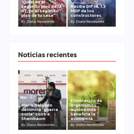
“Quieren el
segundo piso de la
Recibe DIF NL 1.3
4T, yo el segundo
MDP de los
piso de tu casa”
constructores
By
Diario Neoleonés
By
Diario Neoleonés
Noticias recientes
Eliminación de
Mario Delgado
organismos
denuncia “guerra
autónomos
sucia” contra
beneficia la
Sheinbaum
economía
By
Diario Neoleonés
By
Diario Neoleonés