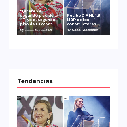
“Quieren el
segundo piso de la
Recibe DIF NL 1.3
4T, yo el segundo
MDP de los
piso de tu casa”
constructores
By
Diario Neoleonés
By
Diario Neoleonés
Tendencias