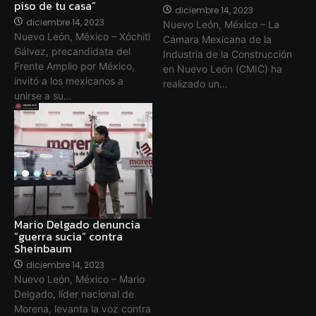
piso de tu casa”
diciembre 14, 2023
diciembre 14, 2023
Nuevo León, México – La
Nuevo León, México – Xóchitl
Cámara Mexicana de la
Gálvez, precandidata del
Industria de la Construcción
Frente Amplio por México,
en Nuevo León (CMIC) ha
invitó a los mexicanos a
realizado un...
unirse a su...
Mario Delgado denuncia
“guerra sucia” contra
Sheinbaum
diciembre 14, 2023
Nuevo León, México – Mario
Delgado, líder nacional de
Morena, levanta la voz contra