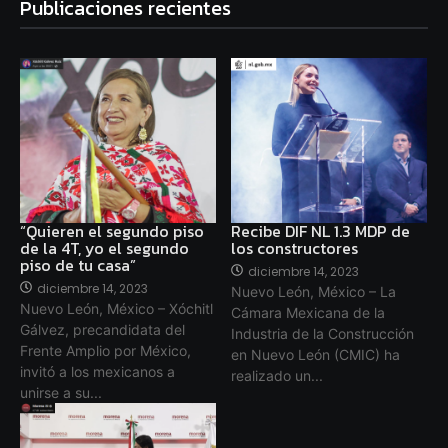
Publicaciones recientes
“Quieren el segundo piso
Recibe DIF NL 1.3 MDP de
de la 4T, yo el segundo
los constructores
piso de tu casa”
diciembre 14, 2023
diciembre 14, 2023
Nuevo León, México – La
Nuevo León, México – Xóchitl
Cámara Mexicana de la
Gálvez, precandidata del
Industria de la Construcción
Frente Amplio por México,
en Nuevo León (CMIC) ha
invitó a los mexicanos a
realizado un...
unirse a su...