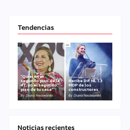
Tendencias
“Quieren el
segundo piso de la
Recibe DIF NL 1.3
4T, yo el segundo
MDP de los
piso de tu casa”
constructores
By
Diario Neoleonés
By
Diario Neoleonés
Noticias recientes