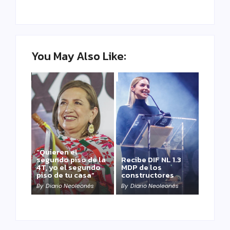
You May Also Like:
“Quieren el
segundo piso de la
Recibe DIF NL 1.3
4T, yo el segundo
MDP de los
piso de tu casa”
constructores
By
Diario Neoleonés
By
Diario Neoleonés