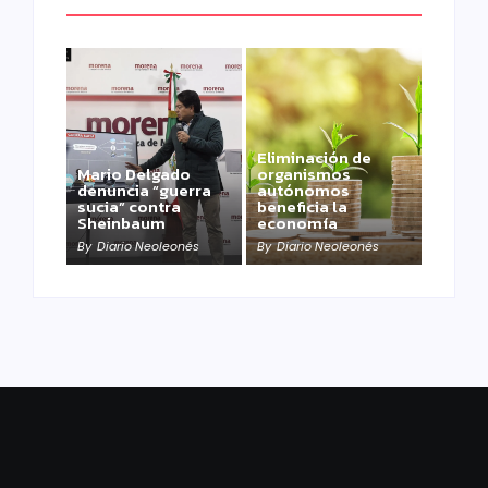
Eliminación de
Mario Delgado
organismos
denuncia “guerra
autónomos
sucia” contra
beneficia la
Sheinbaum
economía
By
Diario Neoleonés
By
Diario Neoleonés