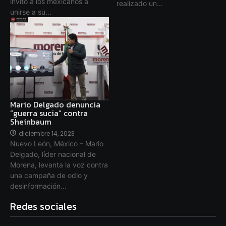
invitó a los mexicanos a
realizado un...
unirse a su...
Mario Delgado denuncia
“guerra sucia” contra
Sheinbaum
diciembre 14, 2023
Nuevo León, México – Mario
Delgado, líder nacional de
Morena, levanta la voz contra
una campaña de odio y
desinformación...
Redes sociales