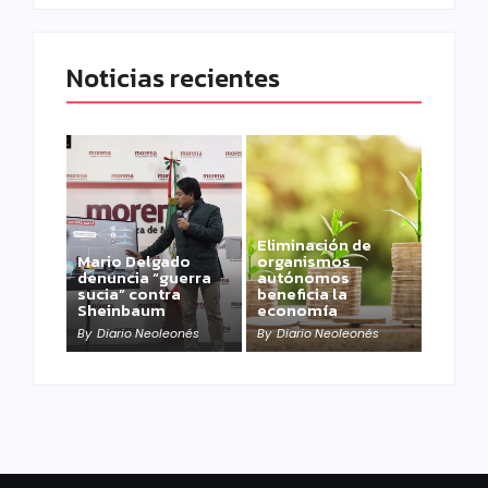
Noticias recientes
Eliminación de
Mario Delgado
organismos
denuncia “guerra
autónomos
sucia” contra
beneficia la
Sheinbaum
economía
By
Diario Neoleonés
By
Diario Neoleonés