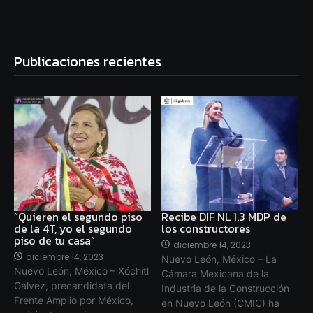
Publicaciones recientes
“Quieren el segundo piso
Recibe DIF NL 1.3 MDP de
de la 4T, yo el segundo
los constructores
piso de tu casa”
diciembre 14, 2023
diciembre 14, 2023
Nuevo León, México – La
Nuevo León, México – Xóchitl
Cámara Mexicana de la
Gálvez, precandidata del
Industria de la Construcción
Frente Amplio por México,
en Nuevo León (CMIC) ha