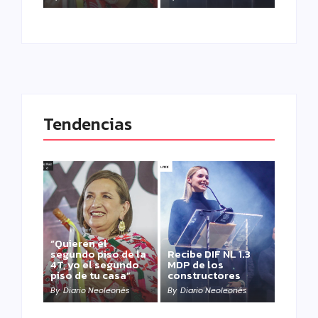
Tendencias
“Quieren el
segundo piso de la
Recibe DIF NL 1.3
4T, yo el segundo
MDP de los
piso de tu casa”
constructores
By
Diario Neoleonés
By
Diario Neoleonés