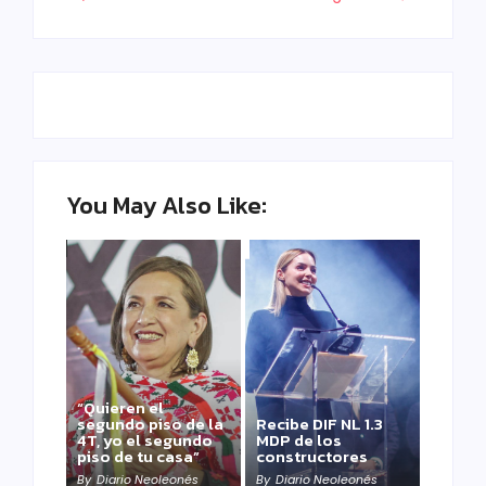
You May Also Like:
“Quieren el
segundo piso de la
Recibe DIF NL 1.3
4T, yo el segundo
MDP de los
piso de tu casa”
constructores
By
Diario Neoleonés
By
Diario Neoleonés