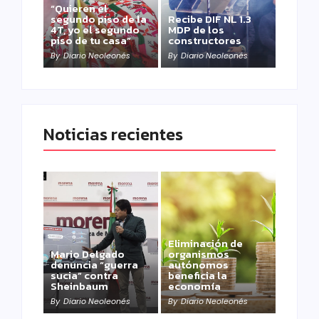
“Quieren el
segundo piso de la
Recibe DIF NL 1.3
4T, yo el segundo
MDP de los
piso de tu casa”
constructores
By
Diario Neoleonés
By
Diario Neoleonés
Noticias recientes
Eliminación de
Mario Delgado
organismos
denuncia “guerra
autónomos
sucia” contra
beneficia la
Sheinbaum
economía
By
Diario Neoleonés
By
Diario Neoleonés