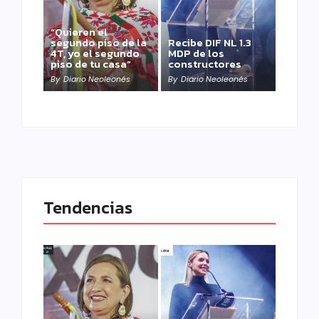
“Quieren el
segundo piso de la
Recibe DIF NL 1.3
4T, yo el segundo
MDP de los
piso de tu casa”
constructores
By
Diario Neoleonés
By
Diario Neoleonés
Tendencias