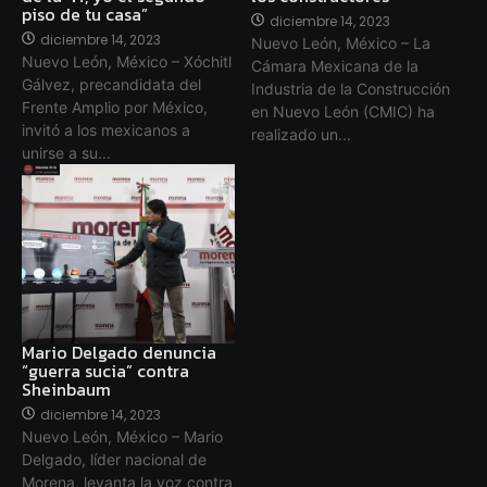
piso de tu casa”
diciembre 14, 2023
diciembre 14, 2023
Nuevo León, México – La
Nuevo León, México – Xóchitl
Cámara Mexicana de la
Gálvez, precandidata del
Industria de la Construcción
Frente Amplio por México,
en Nuevo León (CMIC) ha
invitó a los mexicanos a
realizado un...
unirse a su...
Mario Delgado denuncia
“guerra sucia” contra
Sheinbaum
diciembre 14, 2023
Nuevo León, México – Mario
Delgado, líder nacional de
Morena, levanta la voz contra