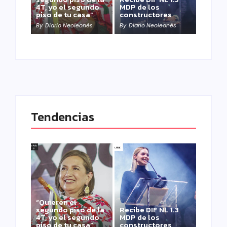
4T, yo el segundo
MDP de los
piso de tu casa”
constructores
By
Diario Neoleonés
By
Diario Neoleonés
Tendencias
“Quieren el
segundo piso de la
Recibe DIF NL 1.3
4T, yo el segundo
MDP de los
piso de tu casa”
constructores