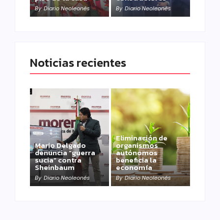
By
Diario Neoleonés
By
Diario Neoleonés
Noticias recientes
Eliminación de
Mario Delgado
organismos
denuncia “guerra
autónomos
sucia” contra
beneficia la
Sheinbaum
economía
By
Diario Neoleonés
By
Diario Neoleonés