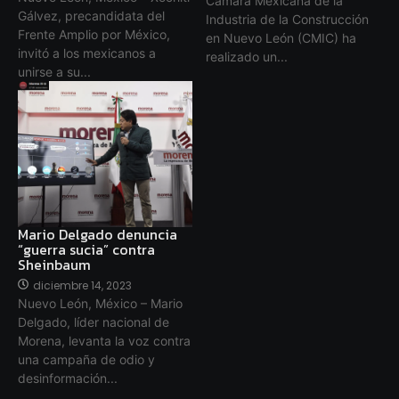
Cámara Mexicana de la
Gálvez, precandidata del
Industria de la Construcción
Frente Amplio por México,
en Nuevo León (CMIC) ha
invitó a los mexicanos a
realizado un...
unirse a su...
Mario Delgado denuncia
“guerra sucia” contra
Sheinbaum
diciembre 14, 2023
Nuevo León, México – Mario
Delgado, líder nacional de
Morena, levanta la voz contra
una campaña de odio y
desinformación...