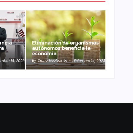
uncia
Eliminación de organismos
ra
autónomos beneficia la
economía
By
Diario Neoleonés
embre 14, 2023
-
diciembre 14, 2023