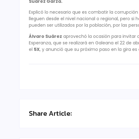
Suárez Garza.
Explicó lo necesario que es combatir la corrupción
lleguen desde el nivel nacional o regional, pero s
pueden ser utilizados por la población, por las pe
Álvaro Suárez
aprovechó la ocasión para invitar a
Esperanza, que se realizará en Galeana el 22 de ab
el
5X
, y anunció que su próximo paso en la gira es 
Share Article: