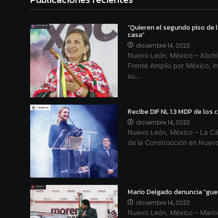
“Quieren el segundo piso de l
casa”
diciembre 14, 2023
Nuevo León, México – Xóchit
Frente Amplio por México, in
su...
Recibe DIF NL 1.3 MDP de los
diciembre 14, 2023
Nuevo León, México – La Cá
de la Construcción en Nuevo
Mario Delgado denuncia “gue
diciembre 14, 2023
Nuevo León, México – Mario 