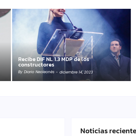
Recibe DIF NL 1.3 MDP de los
constructores
By
Diario Neoleonés
-
diciembre 14, 2023
Noticias recient