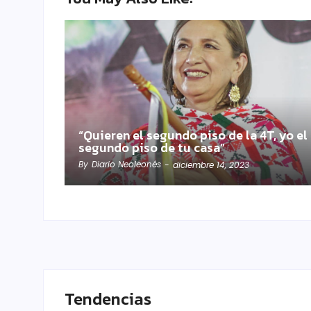
“Quieren el segundo piso de la 4T, yo el
segundo piso de tu casa”
By
Diario Neoleonés
-
diciembre 14, 2023
Tendencias