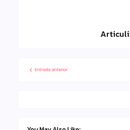
Articuli
Entrada anterior
You May Also Like: