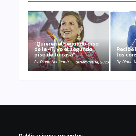
“Quieren el segundo piso
de la 4T, yo el segundo
Recibe 
piso de tu casa”
los con
By
Diario Neoleonés
By
Diario 
-
diciembre 14, 2023
Publicaciones recientes