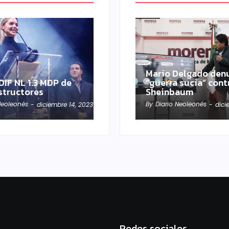
Mario Delgado den
DIF NL 1.3 MDP de
“guerra sucia” cont
structores
Sheinbaum
Neoleonés
By
Diario Neoleonés
-
diciembre 14, 2023
-
dici
Redes sociales