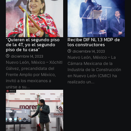
“Quieren el segundo piso
Recibe DIF NL 1.3 MDP de
de la 4T, yo el segundo
los constructores
piso de tu casa”
diciembre 14, 2023
diciembre 14, 2023
Nuevo León, México – La
Nuevo León, México – Xóchitl
Cámara Mexicana de la
Gálvez, precandidata del
Industria de la Construcción
Frente Amplio por México,
en Nuevo León (CMIC) ha
invitó a los mexicanos a
realizado un...
unirse a su...