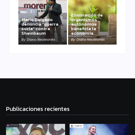
Eliminación de
Mario Delgado
organismos
denuncia “guerra
autónomos
sucia” contra
beneficia la
Sheinbaum
economía
By
Diario Neoleonés
By
Diario Neoleonés
Publicaciones recientes