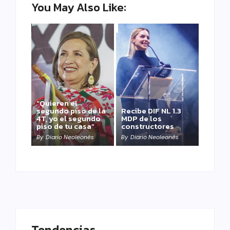
You May Also Like:
“Quieren el
segundo piso de la
Recibe DIF NL 1.3
4T, yo el segundo
MDP de los
piso de tu casa”
constructores
By
Diario Neoleonés
By
Diario Neoleonés
Tendencias