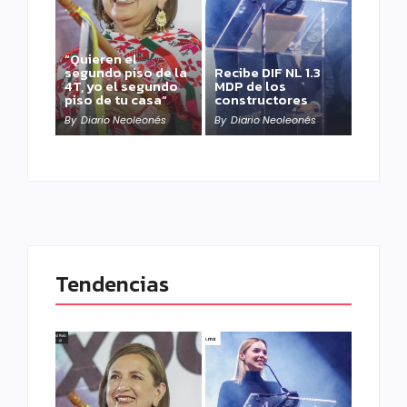
“Quieren el
segundo piso de la
Recibe DIF NL 1.3
4T, yo el segundo
MDP de los
piso de tu casa”
constructores
By
Diario Neoleonés
By
Diario Neoleonés
Tendencias