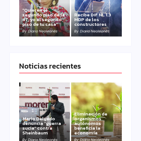
“Quieren el
segundo piso de la
Recibe DIF NL 1.3
4T, yo el segundo
MDP de los
piso de tu casa”
constructores
By
Diario Neoleonés
By
Diario Neoleonés
Noticias recientes
Eliminación de
Mario Delgado
organismos
denuncia “guerra
autónomos
sucia” contra
beneficia la
Sheinbaum
economía
By
Diario Neoleonés
By
Diario Neoleonés