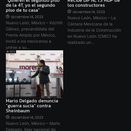
de la 4T, yo el segundo
los constructores
piso de tu casa”
diciembre 14, 2023
diciembre 14, 2023
Nuevo León, México – La
Nuevo León, México – Xóchitl
Cámara Mexicana de la
Gálvez, precandidata del
Industria de la Construcción
Frente Amplio por México,
en Nuevo León (CMIC) ha
invitó a los mexicanos a
realizado un...
unirse a su...
Mario Delgado denuncia
“guerra sucia” contra
Sheinbaum
diciembre 14, 2023
Nuevo León, México – Mario
Delgado, líder nacional de