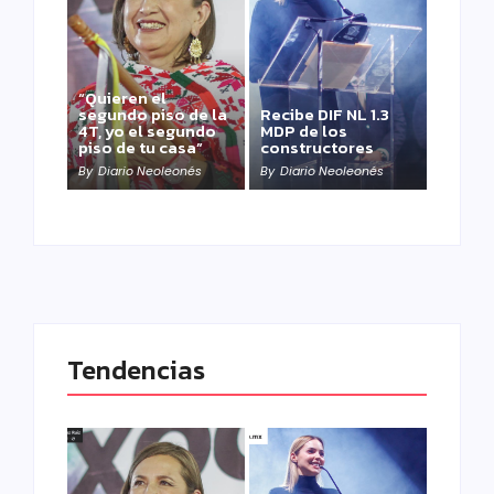
“Quieren el
segundo piso de la
Recibe DIF NL 1.3
4T, yo el segundo
MDP de los
piso de tu casa”
constructores
By
Diario Neoleonés
By
Diario Neoleonés
Tendencias