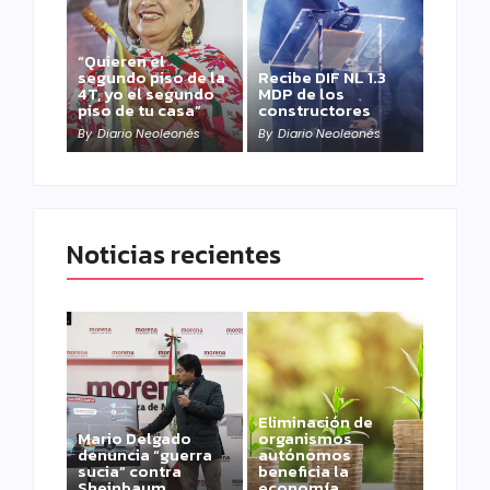
“Quieren el
segundo piso de la
Recibe DIF NL 1.3
4T, yo el segundo
MDP de los
piso de tu casa”
constructores
By
Diario Neoleonés
By
Diario Neoleonés
Noticias recientes
Eliminación de
Mario Delgado
organismos
denuncia “guerra
autónomos
sucia” contra
beneficia la
Sheinbaum
economía