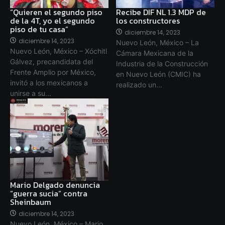
“Quieren el segundo piso
Recibe DIF NL 1.3 MDP de
de la 4T, yo el segundo
los constructores
piso de tu casa”
diciembre 14, 2023
diciembre 14, 2023
Nuevo León, México – La
Nuevo León, México – Xóchitl
Cámara Mexicana de la
Gálvez, precandidata del
Industria de la Construcción
Frente Amplio por México,
en Nuevo León (CMIC) ha
invitó a los mexicanos a
realizado un...
unirse a su...
Mario Delgado denuncia
“guerra sucia” contra
Sheinbaum
diciembre 14, 2023
Nuevo León, México – Mario