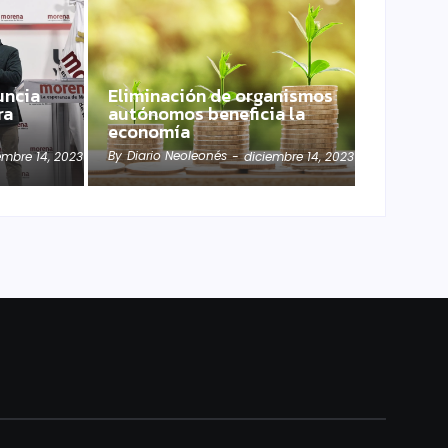
uncia
Eliminación de organismos
ra
autónomos beneficia la
economía
By
Diario Neoleonés
embre 14, 2023
-
diciembre 14, 2023