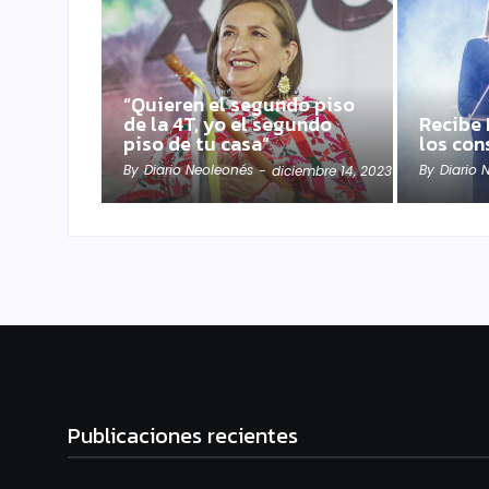
“Quieren el segundo piso
de la 4T, yo el segundo
Recibe 
piso de tu casa”
los con
By
Diario Neoleonés
By
Diario 
-
diciembre 14, 2023
Publicaciones recientes