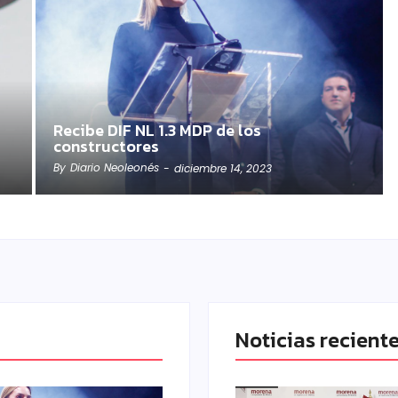
Recibe DIF NL 1.3 MDP de los
constructores
By
Diario Neoleonés
-
diciembre 14, 2023
Noticias recient