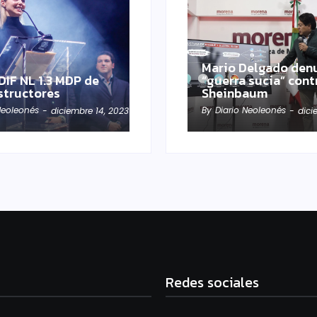
Mario Delgado den
DIF NL 1.3 MDP de
“guerra sucia” cont
structores
Sheinbaum
Neoleonés
By
Diario Neoleonés
-
diciembre 14, 2023
-
dici
Redes sociales