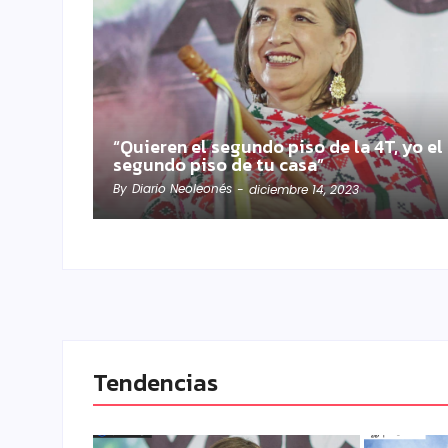
“Quieren el segundo piso de la 4T, yo el
segundo piso de tu casa”
By
Diario Neoleonés
-
diciembre 14, 2023
Tendencias