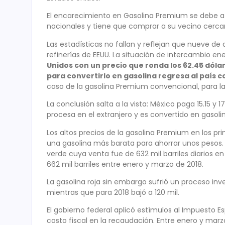
El encarecimiento en Gasolina Premium se debe a q
nacionales y tiene que comprar a su vecino cercan
Las estadísticas no fallan y reflejan que nueve de
refinerías de EEUU. La situación de intercambio ene
Unidos con un precio que ronda los 62.45 dólare
para convertirlo en gasolina regresa al país c
caso de la gasolina Premium convencional, para la
La conclusión salta a la vista: México paga 15.15 y 
procesa en el extranjero y es convertido en gasol
Los altos precios de la gasolina Premium en los pr
una gasolina más barata para ahorrar unos pesos. 
verde cuya venta fue de 632 mil barriles diarios e
662 mil barriles entre enero y marzo de 2018.
La gasolina roja sin embargo sufrió un proceso inve
mientras que para 2018 bajó a 120 mil.
El gobierno federal aplicó estímulos al Impuesto Esp
costo fiscal en la recaudación. Entre enero y mar