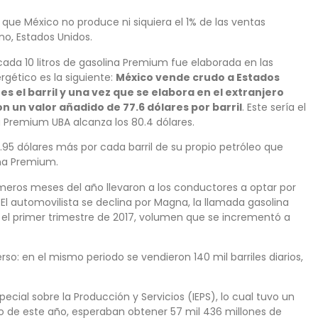
ue México no produce ni siquiera el 1% de las ventas
o, Estados Unidos.
 cada 10 litros de gasolina Premium fue elaborada en las
rgético es la siguiente:
México vende crudo a Estados
s el barril y una vez que se elabora en el extranjero
on un valor añadido de 77.6 dólares por barril
. Este sería el
 Premium UBA alcanza los 80.4 dólares.
17.95 dólares más por cada barril de su propio petróleo que
ina Premium.
imeros meses del año llevaron a los conductores a optar por
El automovilista se declina por Magna, la llamada gasolina
n el primer trimestre de 2017, volumen que se incrementó a
rso: en el mismo periodo se vendieron 140 mil barriles diarios,
ecial sobre la Producción y Servicios (IEPS), lo cual tuvo un
zo de este año, esperaban obtener 57 mil 436 millones de