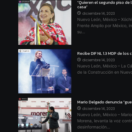
“Quieren el segundo piso de l
casa”
diciembre 14, 2023
Nuevo León, México – Xóchit
Frente Amplio por México, in
su...
Recibe DIF NL 1.3 MDP de los
diciembre 14, 2023
Nuevo León, México – La Cá
de la Construcción en Nuevo
Mario Delgado denuncia “gue
diciembre 14, 2023
Nuevo León, México – Mario 
Morena, levanta la voz con
desinformación...