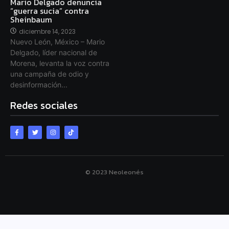
Mario Delgado denuncia
“guerra sucia” contra
Sheinbaum
diciembre 14, 2023
Nuevo León, México – Mario
Delgado, líder nacional de
Morena, levanta la voz contra
una campaña de odio y
desinformación...
Redes sociales
© 2023 Neoleonés