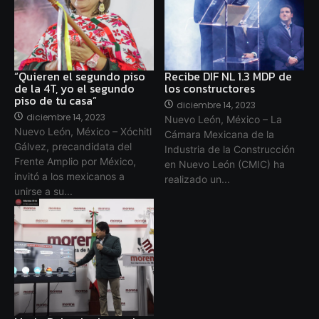
“Quieren el segundo piso
Recibe DIF NL 1.3 MDP de
de la 4T, yo el segundo
los constructores
piso de tu casa”
diciembre 14, 2023
diciembre 14, 2023
Nuevo León, México – La
Nuevo León, México – Xóchitl
Cámara Mexicana de la
Gálvez, precandidata del
Industria de la Construcción
Frente Amplio por México,
en Nuevo León (CMIC) ha
invitó a los mexicanos a
realizado un...
unirse a su...