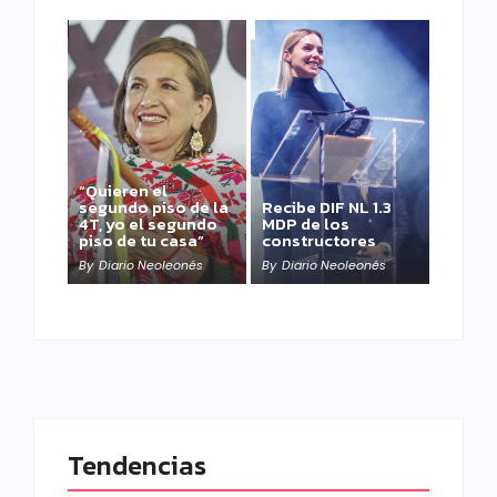
“Quieren el
segundo piso de la
Recibe DIF NL 1.3
4T, yo el segundo
MDP de los
piso de tu casa”
constructores
By
Diario Neoleonés
By
Diario Neoleonés
Tendencias