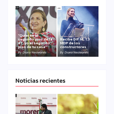
“Quieren el
segundo piso de la
Recibe DIF NL 1.3
4T, yo el segundo
MDP de los
piso de tu casa”
constructores
By
Diario Neoleonés
By
Diario Neoleonés
Noticias recientes