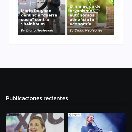
Eliminación de
Mario Delgado
organismos
denuncia “guerra
autónomos
sucia” contra
beneficia la
Sheinbaum
economía
By
Diario Neoleonés
By
Diario Neoleonés
Publicaciones recientes