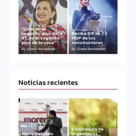
“Quieren el
segundo piso de la
Recibe DIF NL 1.3
4T, yo el segundo
MDP de los
piso de tu casa”
constructores
By
Diario Neoleonés
By
Diario Neoleonés
Noticias recientes
Eliminación de
Mario Delgado
organismos