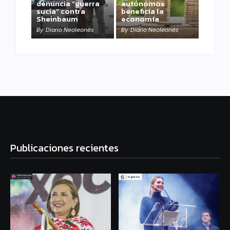
denuncia “guerra
autónomos
sucia” contra
beneficia la
Sheinbaum
economía
By
Diario Neoleonés
By
Diario Neoleonés
Publicaciones recientes