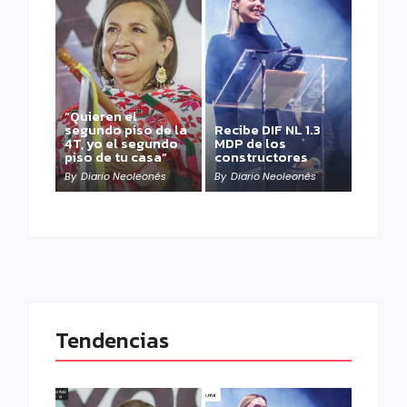
“Quieren el
segundo piso de la
Recibe DIF NL 1.3
4T, yo el segundo
MDP de los
piso de tu casa”
constructores
By
Diario Neoleonés
By
Diario Neoleonés
Tendencias