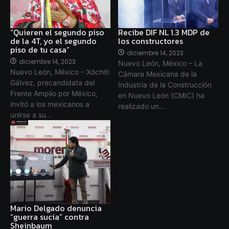
“Quieren el segundo piso
Recibe DIF NL 1.3 MDP de
de la 4T, yo el segundo
los constructores
piso de tu casa”
diciembre 14, 2023
diciembre 14, 2023
Nuevo León, México – La
Nuevo León, México – Xóchitl
Cámara Mexicana de la
Gálvez, precandidata del
Industria de la Construcción
Frente Amplio por México,
en Nuevo León (CMIC) ha
invitó a los mexicanos a
realizado un...
unirse a su...
Mario Delgado denuncia
“guerra sucia” contra
Sheinbaum