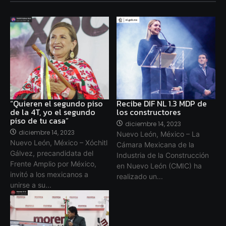
“Quieren el segundo piso
Recibe DIF NL 1.3 MDP de
de la 4T, yo el segundo
los constructores
piso de tu casa”
diciembre 14, 2023
diciembre 14, 2023
Nuevo León, México – La
Nuevo León, México – Xóchitl
Cámara Mexicana de la
Gálvez, precandidata del
Industria de la Construcción
Frente Amplio por México,
en Nuevo León (CMIC) ha
invitó a los mexicanos a
realizado un...
unirse a su...