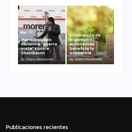
Eliminación de
Mario Delgado
organismos
denuncia “guerra
autónomos
sucia” contra
beneficia la
Sheinbaum
economía
By
Diario Neoleonés
By
Diario Neoleonés
Publicaciones recientes