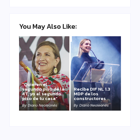
You May Also Like:
“Quieren el
segundo piso de la
Recibe DIF NL 1.3
4T, yo el segundo
MDP de los
piso de tu casa”
constructores
By
Diario Neoleonés
By
Diario Neoleonés