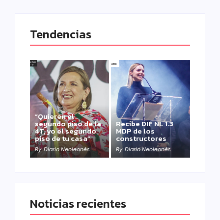
Tendencias
“Quieren el
segundo piso de la
Recibe DIF NL 1.3
4T, yo el segundo
MDP de los
piso de tu casa”
constructores
By
Diario Neoleonés
By
Diario Neoleonés
Noticias recientes