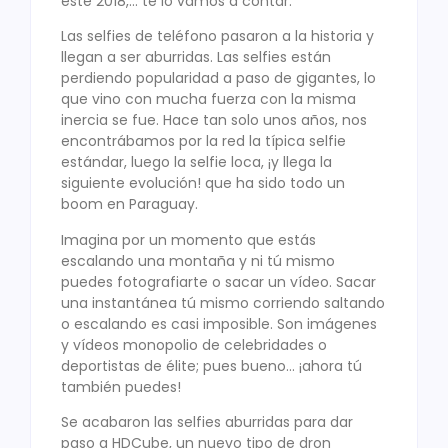
este 2018,… te lo vamos a contar:
Las selfies de teléfono pasaron a la historia y
llegan a ser aburridas. Las selfies están
perdiendo popularidad a paso de gigantes, lo
que vino con mucha fuerza con la misma
inercia se fue. Hace tan solo unos años, nos
encontrábamos por la red la típica selfie
estándar, luego la selfie loca, ¡y llega la
siguiente evolución! que ha sido todo un
boom en Paraguay.
Imagina por un momento que estás
escalando una montaña y ni tú mismo
puedes fotografiarte o sacar un vídeo. Sacar
una instantánea tú mismo corriendo saltando
o escalando es casi imposible. Son imágenes
y vídeos monopolio de celebridades o
deportistas de élite; pues bueno… ¡ahora tú
también puedes!
Se acabaron las selfies aburridas para dar
paso a HDCube, un nuevo tipo de dron