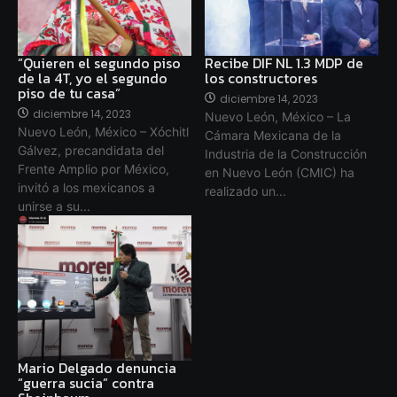
“Quieren el segundo piso
Recibe DIF NL 1.3 MDP de
de la 4T, yo el segundo
los constructores
piso de tu casa”
diciembre 14, 2023
diciembre 14, 2023
Nuevo León, México – La
Nuevo León, México – Xóchitl
Cámara Mexicana de la
Gálvez, precandidata del
Industria de la Construcción
Frente Amplio por México,
en Nuevo León (CMIC) ha
invitó a los mexicanos a
realizado un...
unirse a su...
Mario Delgado denuncia
“guerra sucia” contra