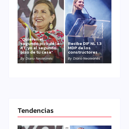
“Quieren el
segundo piso de la
Recibe DIF NL 1.3
4T, yo el segundo
MDP de los
piso de tu casa”
constructores
By
Diario Neoleonés
By
Diario Neoleonés
Tendencias