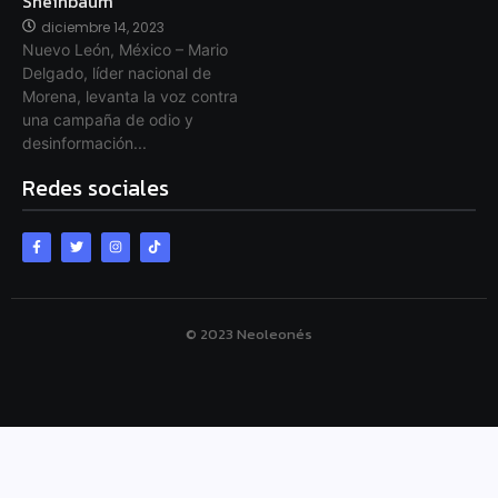
Sheinbaum
diciembre 14, 2023
Nuevo León, México – Mario
Delgado, líder nacional de
Morena, levanta la voz contra
una campaña de odio y
desinformación...
Redes sociales
© 2023 Neoleonés