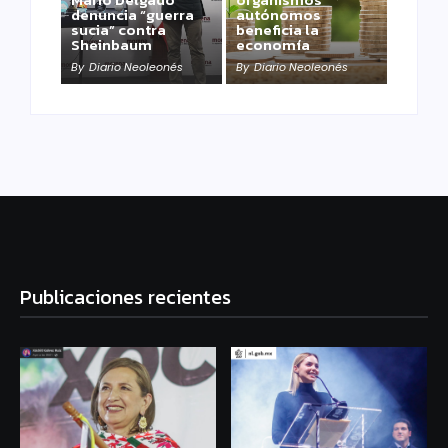
denuncia “guerra
autónomos
sucia” contra
beneficia la
Sheinbaum
economía
By
Diario Neoleonés
By
Diario Neoleonés
Publicaciones recientes