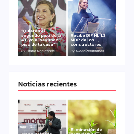
“Quieren el
segundo piso de la
Recibe DIF NL 1.3
4T, yo el segundo
MDP de los
piso de tu casa”
constructores
By
Diario Neoleonés
By
Diario Neoleonés
Noticias recientes
Eliminación de
Mario Delgado
organismos