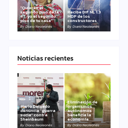
“Quieren el
segundo piso de la
Recibe DIF NL 1.3
4T, yo el segundo
MDP de los
piso de tu casa”
constructores
By
Diario Neoleonés
By
Diario Neoleonés
Noticias recientes
Eliminación de
Mario Delgado
organismos
denuncia “guerra
autónomos
sucia” contra
beneficia la
Sheinbaum
economía
By
Diario Neoleonés
By
Diario Neoleonés