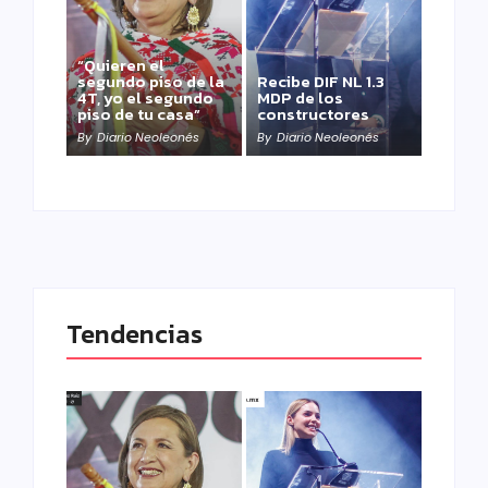
“Quieren el
segundo piso de la
Recibe DIF NL 1.3
4T, yo el segundo
MDP de los
piso de tu casa”
constructores
By
Diario Neoleonés
By
Diario Neoleonés
Tendencias