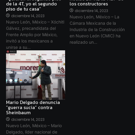
de la 4T, yo el segundo
los constructores
piso de tu casa”
diciembre 14, 2023
diciembre 14, 2023
Nuevo León, México – La
Nuevo León, México – Xóchitl
Cámara Mexicana de la
Gálvez, precandidata del
Industria de la Construcción
Frente Amplio por México,
en Nuevo León (CMIC) ha
invitó a los mexicanos a
realizado un...
unirse a su...
Mario Delgado denuncia
“guerra sucia” contra
Sheinbaum
diciembre 14, 2023
Nuevo León, México – Mario
Delgado, líder nacional de