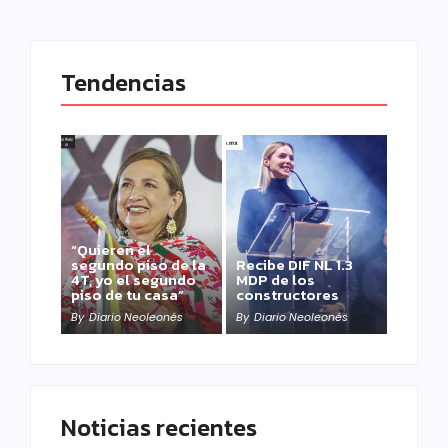
Tendencias
“Quieren el
segundo piso de la
Recibe DIF NL 1.3
4T, yo el segundo
MDP de los
piso de tu casa”
constructores
By
Diario Neoleonés
By
Diario Neoleonés
Noticias recientes