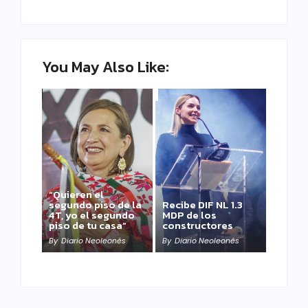
You May Also Like:
“Quieren el
segundo piso de la
Recibe DIF NL 1.3
4T, yo el segundo
MDP de los
piso de tu casa”
constructores
By
Diario Neoleonés
By
Diario Neoleonés