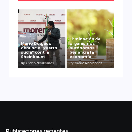
Eliminación de
Mario Delgado
organismos
denuncia “guerra
autónomos
sucia” contra
beneficia la
Sheinbaum
economía
By
Diario Neoleonés
By
Diario Neoleonés
Publicaciones recientes