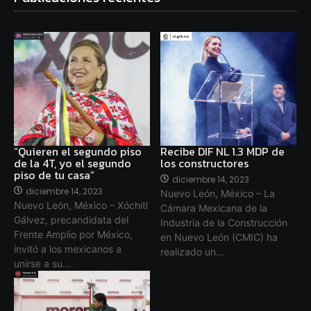
“Quieren el segundo piso
Recibe DIF NL 1.3 MDP de
de la 4T, yo el segundo
los constructores
piso de tu casa”
diciembre 14, 2023
diciembre 14, 2023
Nuevo León, México – La
Nuevo León, México – Xóchitl
Cámara Mexicana de la
Gálvez, precandidata del
Industria de la Construcción
Frente Amplio por México,
en Nuevo León (CMIC) ha
invitó a los mexicanos a
realizado un...
unirse a su...